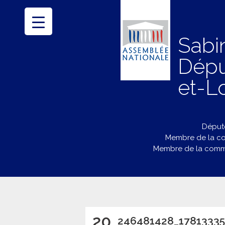
Sabi
Dépu
et-Lo
Député
Membre de la co
Membre de la commi
20
246481428_1781333