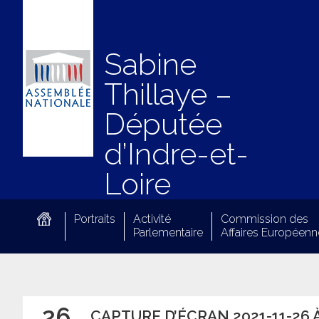
Sabine
Thillaye –
Députée
d’Indre-et-
Loire
Portraits
Activité
Commission des
Parlementaire
Affaires Européenn
26
CAPTURE D’ÉCRAN 2021-11-26 À