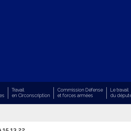
Travail
Commission Défense
Le travail
es
en Circonscription
et forces armées
du déput
 15.13.22