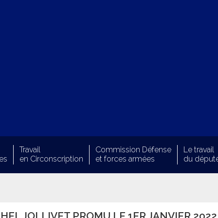
Travail
Commission Défense
Le travail
es
en Circonscription
et forces armées
du déput
HEL JOLLIVET PROMU LE 1ER JANVIER 2022