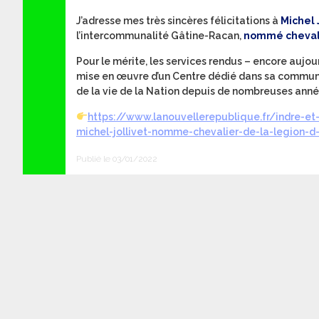
J’adresse mes très sincères félicitations à
Michel 
l’intercommunalité Gâtine-Racan,
nommé chevalie
Pour le mérite, les services rendus – encore aujo
mise en œuvre d’un Centre dédié dans sa commune 
de la vie de la Nation depuis de nombreuses anné
https://www.lanouvellerepublique.fr/indre-et
michel-jollivet-nomme-chevalier-de-la-legion-d
Publié le 03/01/2022