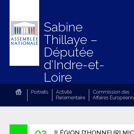
Sabine
Thillaye –
Députée
d’Indre-et-
Loire
Portraits
Activité
Commission des
Parlementaire
Affaires Européenn
03
[LÉGION D’HONNEUR] MIC