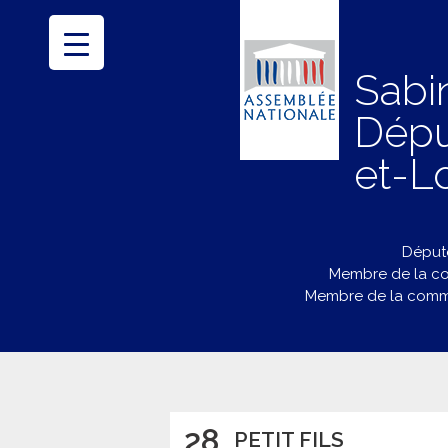
Sabi
Dépu
et-Lo
Député
Membre de la co
Membre de la commi
28
PETIT FILS