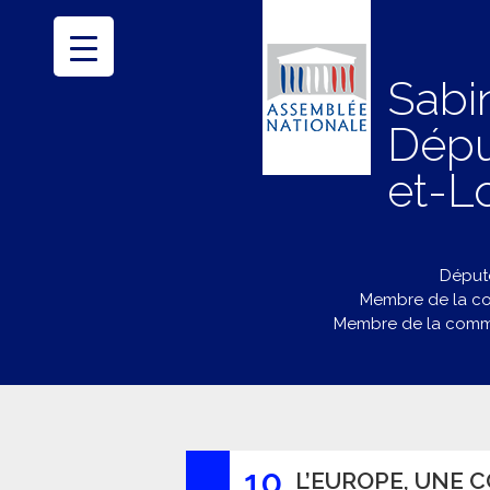
Sabi
Dépu
et-Lo
Député
Membre de la co
Membre de la commi
10
L’EUROPE, UNE 