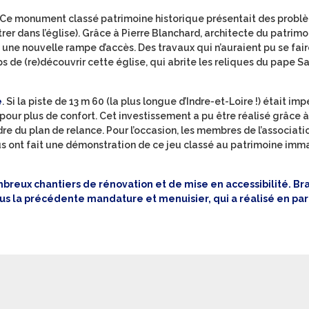
. Ce monument classé patrimoine historique présentait des probl
rer dans l’église). Grâce à Pierre Blanchard, architecte du patrimo
 une nouvelle rampe d’accès. Des travaux qui n’auraient pu se fai
ps de (re)découvrir cette église, qui abrite les reliques du pape Sa
é
. Si la piste de 13 m 60 (la plus longue d’Indre-et-Loire !) était im
s pour plus de confort. Cet investissement a pu être réalisé grâce 
e du plan de relance. Pour l’occasion, les membres de l’associati
us ont fait une démonstration de ce jeu classé au patrimoine imma
mbreux chantiers de rénovation et de mise en accessibilité. Br
us la précédente mandature et menuisier, qui a réalisé en par