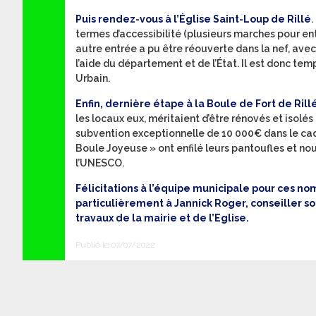
Puis rendez-vous à l’Église Saint-Loup de Rillé
termes d’accessibilité (plusieurs marches pour ent
autre entrée a pu être réouverte dans la nef, avec
l’aide du département et de l’État. Il est donc tem
Urbain.
Enfin, dernière étape à la Boule de Fort de Rill
les locaux eux, méritaient d’être rénovés et isolé
subvention exceptionnelle de 10 000€ dans le cadr
Boule Joyeuse » ont enfilé leurs pantoufles et no
l’UNESCO.
Félicitations à l’équipe municipale pour ces no
particulièrement à Jannick Roger, conseiller so
travaux de la mairie et de l’Eglise.
Publié le 07/07/2022