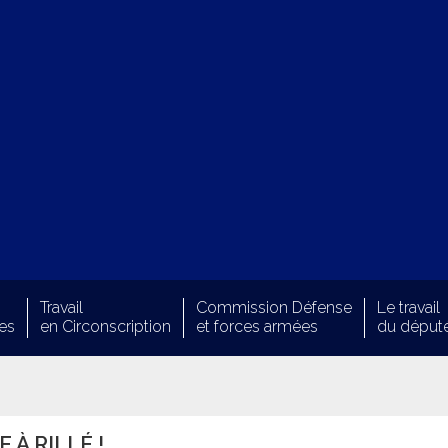
Travail
Commission Défense
Le travail
es
en Circonscription
et forces armées
du déput
 À RILLÉ !