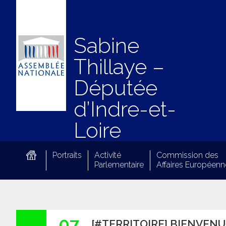
Sabine
Thillaye –
Députée
d’Indre-et-
Loire
Portraits
Activité
Commission des
Parlementaire
Affaires Européenn
07
[#TERRITOIRE] BIENVENUE