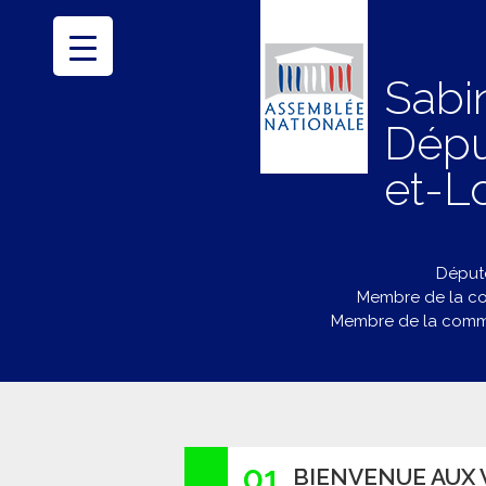
Sabi
Dépu
et-Lo
Député
Membre de la co
Membre de la commi
01
BIENVENUE AUX V