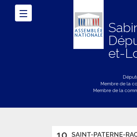
Sabi
Dépu
et-Lo
Député
Membre de la co
Membre de la commi
10
SAINT-PATERNE-RAC