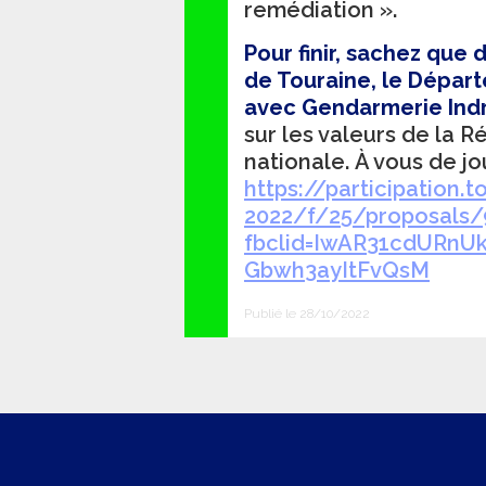
remédiation ».
Pour finir, sachez que 
de Touraine, le Dépar
avec Gendarmerie Indr
sur les valeurs de la 
nationale. À vous de jo
https://participation.
2022/f/25/proposals/
fbclid=IwAR31cdURn
Gbwh3ayItFvQsM
Publié le 28/10/2022