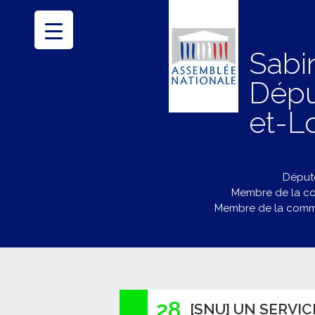
Sabi
Dépu
et-Lo
Député
Membre de la co
Membre de la commi
28
[SNU] UN SERVIC