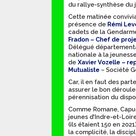
du rallye-synthèse du j
Cette matinée convivia
présence de
Rémi Leve
cadets de la Gendarme
Fradon – Chef de proj
Délégué départemental
nationale à la jeunesse
de
Xavier Vozelle – re
Mutualiste
– Société G
Car, il en faut des par
assurer le bon déroulem
pérennisation du dispos
Comme Romane, Capuci
jeunes d’Indre-et-Loire
(ils étaient 150 en 2021
la complicité, la disci