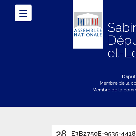
Sabi
Dépu
et-Lo
Député
Membre de la co
Membre de la commi
28
E3B2750E-9535-441