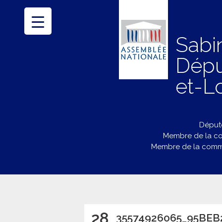
Sabi
Dépu
et-Lo
Député
Membre de la co
Membre de la commi
28
35574926065_95BEB