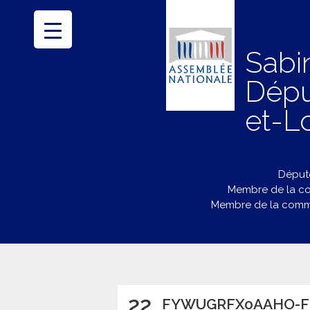
Sabi
Dépu
et-Lo
Député
Membre de la co
Membre de la commi
22
FYWUGRFX0AAHO-F