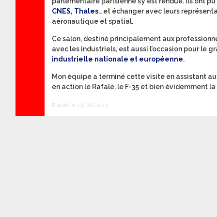
parlementaire parisienne s’y est rendue. Ils ont pu 
CNES, Thales
… et échanger avec leurs représenta
aéronautique et spatial.
Ce salon, destiné principalement aux professionne
avec les industriels, est aussi l’occasion pour le 
industrielle nationale et européenne
.
Mon équipe a terminé cette visite en assistant au
en action le Rafale, le F-35 et bien évidemment la
Publié le 23/06/2023