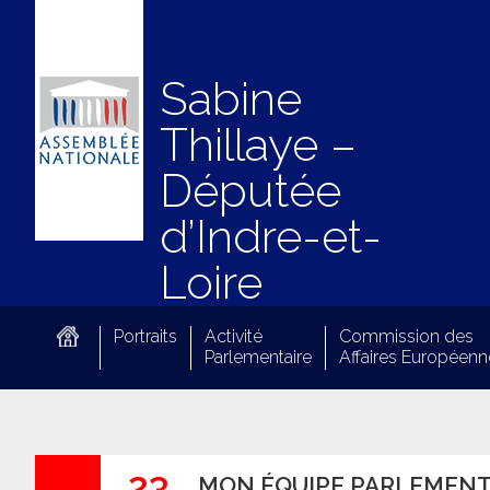
Sabine
Thillaye –
Députée
d’Indre-et-
Loire
Portraits
Activité
Commission des
Parlementaire
Affaires Européenn
23
MON ÉQUIPE PARLEMENTA