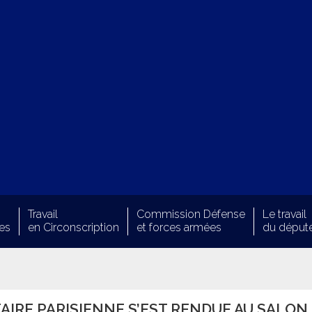
Travail
Commission Défense
Le travail
es
en Circonscription
et forces armées
du déput
IRE PARISIENNE S’EST RENDUE AU SALON