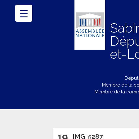
Sabi
Dépu
et-Lo
Député
Membre de la co
Membre de la commi
19
IMG_5287