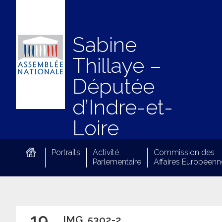
Sabine
Thillaye –
Députée
d’Indre-et-
Loire
Portraits
Activité
Commission des
Parlementaire
Affaires Européenn
19
IMG_5302-2