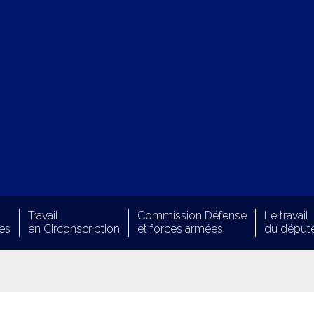
Travail
Commission Défense
Le travail
es
en Circonscription
et forces armées
du déput