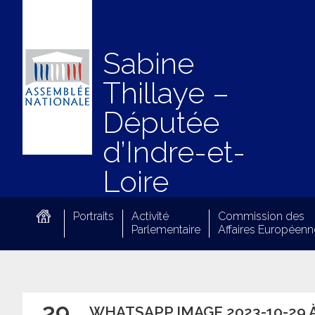
Sabine
Thillaye –
Députée
d’Indre-et-
Loire
Portraits
Activité
Commission des
Parlementaire
Affaires Européenn
29
WHATSAPP IMAGE 2023-10-29 À