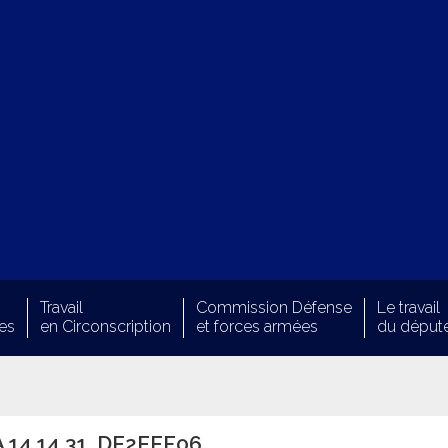
Travail
Commission Défense
Le travail
es
en Circonscription
et forces armées
du déput
 14.14.31_DE2EEF06