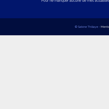
Pour ne manquer aucune de mes actualités,
© Sabine Thillaye -
Menti