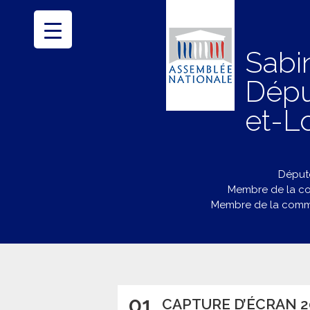
Sabi
Dépu
et-Lo
Député
Membre de la co
Membre de la commi
01
CAPTURE D’ÉCRAN 202