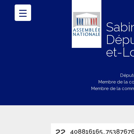
Sabi
Dépu
et-Lo
Député
Membre de la co
Membre de la commi
22
408816165_7538767