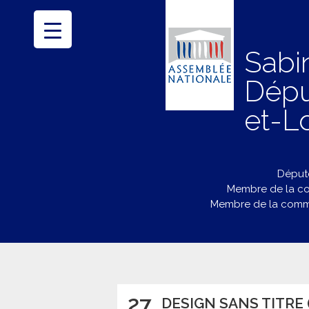
Sabi
Dépu
et-Lo
Député
Membre de la co
Membre de la commi
27
DESIGN SANS TITRE (