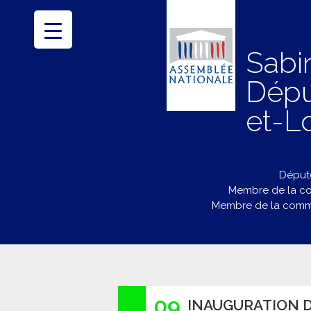
Sabi
Dépu
et-Lo
Député
Membre de la co
Membre de la commi
09
INAUGURATION D