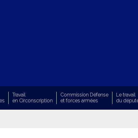
Travail
Commission Défense
Le travail
es
en Circonscription
et forces armées
du déput