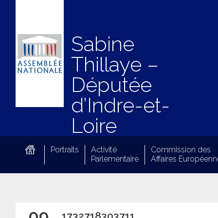
Sabine
Thillaye –
Députée
d’Indre-et-
Loire
Portraits
Activité
Commission des
Parlementaire
Affaires Européenn
09
1732718303711