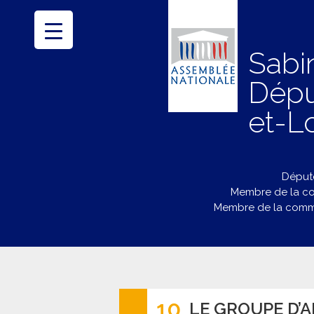
Sabi
Dépu
et-Lo
Député
Membre de la co
Membre de la commi
10
LE GROUPE D’