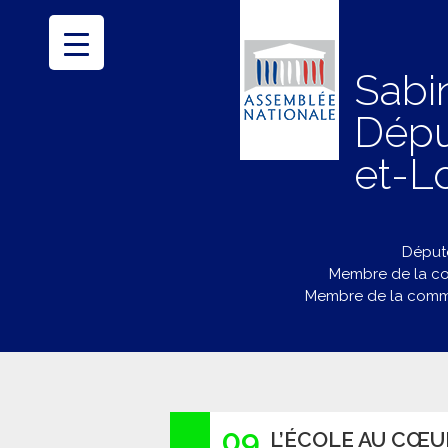
Sabi
Dépu
et-Lo
Député
Membre de la co
Membre de la commi
09
L’ÉCOLE AU CŒ