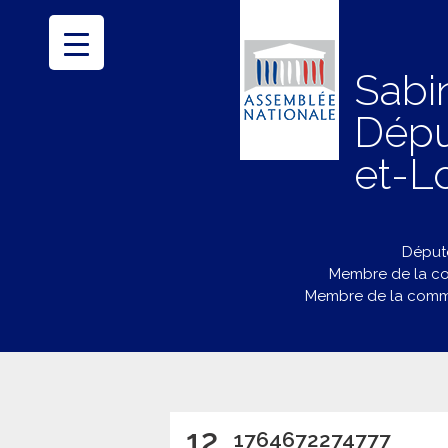
Sabi
Dépu
et-Lo
Député
Membre de la co
Membre de la commi
12
1764672274777