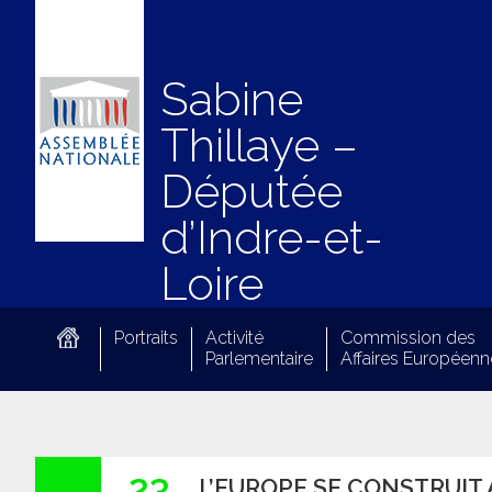
Sabine
Thillaye –
Députée
d’Indre-et-
Loire
Portraits
Activité
Commission des
Parlementaire
Affaires Européenn
23
L’EUROPE SE CONSTRUIT 