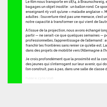
Le film nous transporte en 1874, à Braunschweig,
bagages un objet insolite : un ballon rond. Ce spor
enseignant n’y voit qu’une « maladie anglaise ». 
adultes : l’ouverture n’est pas une menace, c’est 
notre capacité à transformer ce qui vient de l’au
À l’issue de la projection, nous avons échangé lon
partir — ne serait-ce que quelques semaines — po
professionnelles, l’apprentissage de l’allemand : 
franchir les frontières sans renier ce qu’elle est
dans des projets de mobilité vers l’Allemagne à l’
Je crois profondément que la proximité est la con
des jeunes qui s’interrogent sur leur avenir, qui
l’on construit, pas à pas, dans une salle de classe
Publié le 23/02/2026