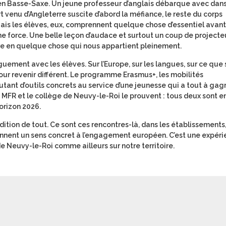
 en Basse-Saxe. Un jeune professeur d’anglais débarque avec dans
t venu d’Angleterre suscite d’abord la méfiance, le reste du corps
Mais les élèves, eux, comprennent quelque chose d’essentiel avant
une force. Une belle leçon d’audace et surtout un coup de projecte
tre en quelque chose qui nous appartient pleinement.
guement avec les élèves. Sur l’Europe, sur les langues, sur ce que 
ur revenir différent. Le programme Erasmus+, les mobilités
autant d’outils concrets au service d’une jeunesse qui a tout à gag
. La MFR et le collège de Neuvy-le-Roi le prouvent : tous deux sont
horizon 2026.
dition de tout. Ce sont ces rencontres-là, dans les établissements
 donnent un sens concret à l’engagement européen. C’est une expér
 de Neuvy-le-Roi comme ailleurs sur notre territoire.