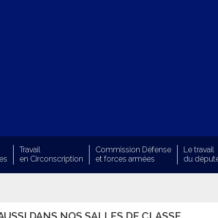
Travail
Commission Défense
Le travail
es
en Circonscription
et forces armées
du déput
AUSSI DANS NOS SALLES DE CLASSE