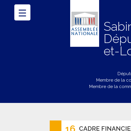
Sabi
Dépu
et-Lo
Député
Membre de la co
Membre de la commi
16
CADRE FINANCIE