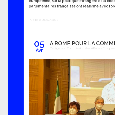
européenne, sur la politique étrangère et la coo
parlementaires françaises ont réaffirmé avec forc
Publié le 06/04/2022
05
A ROME POUR LA COMMI
Catégories :
Commission des Affaires Europé
Avr