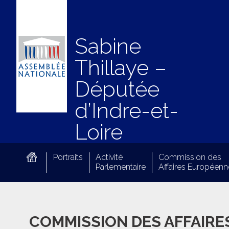
Sabine
Thillaye –
Députée
d’Indre-et-
Loire
Portraits
Activité
Commission des
Parlementaire
Affaires Européenn
COMMISSION DES AFFAIR