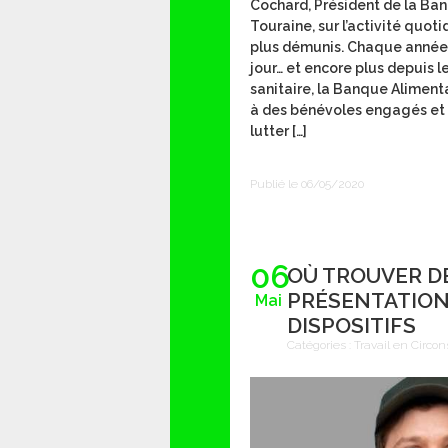
Cochard, Président de la Ba
Touraine, sur l’activité quot
plus démunis. Chaque année
jour… et encore plus depuis l
sanitaire, la Banque Aliment
à des bénévoles engagés et 
lutter […]
Publié le 06/05/2020
06
OÙ TROUVER D
PRÉSENTATION 
Mai
DISPOSITIFS
Catégories :
Travail en Circon