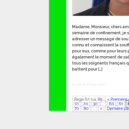
Madame, Monsieur, chers ami
semaine de confinement, je s
adresser un message de sout
connu et connaissent la souf
pour eux, comme pour leurs p
également le moment de salu
tous les soignants français q
battent pour […]
Publié le 16/04/2020
Page 62 sur 89
« Première
10
20
30
…
60
61
70
80
…
»
Dernière pa