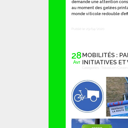
demande une attention const
au moment des gelées printani
monde viticole redouble d’effo
Publié le 29/04/2020
28
MOBILITÉS : P
INITIATIVES ET
Avr
Catégories :
Travail en Circon